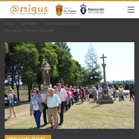
Inicio
As Pontes
Historia das Pontes
Parroquias, festas e historia
PARROQUIAS, FESTAS E HISTORIA