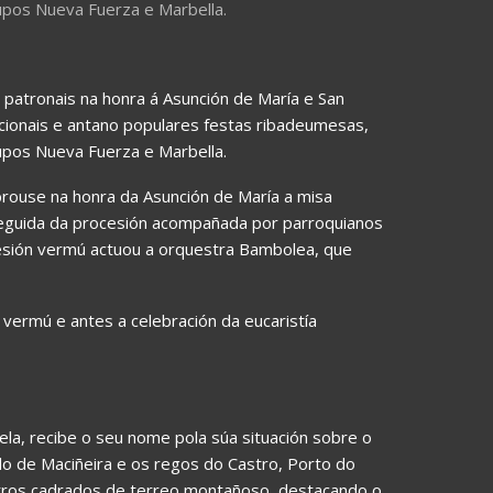
pos Nueva Fuerza e Marbella.
patronais na honra á Asunción de María e San
cionais e antano populares festas ribadeumesas,
pos Nueva Fuerza e Marbella.
rouse na honra da Asunción de María a misa
seguida da procesión acompañada por parroquianos
sesión vermú actuou a orquestra Bambolea, que
vermú e antes a celebración da eucaristía
la, recibe o seu nome pola súa situación sobre o
do de Maciñeira e os regos do Castro, Porto do
etros cadrados de terreo montañoso, destacando o