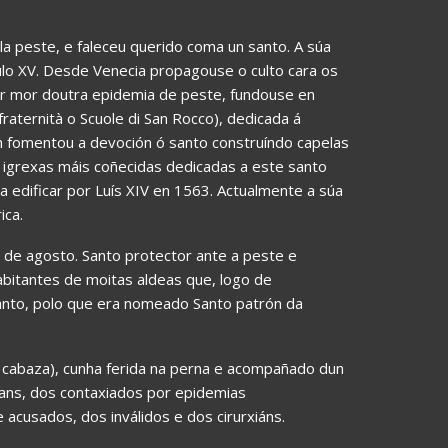
ola peste, e faleceu querido coma un santo. A súa
lo XV. Desde Venecia propagouse o culto cara os
or mor doutra epidemia de peste, fundouse en
raternità o Scuole di San Rocco), dedicada á
 fomentou a devoción ó santo construíndo capelas
as igrexas máis coñecidas dedicadas a este santo
 edificar por Luís XIV en 1563. Actualmente a súa
ica.
16 de agosto. Santo protector ante a peste e
habitantes de moitas aldeas que, logo de
Santo, polo que era nomeado Santo patrón da
 cabaza), cunha ferida na perna e acompañado dun
 cans, dos contaxiados por epidemias
 acusados, dos inválidos e dos cirurxiáns.