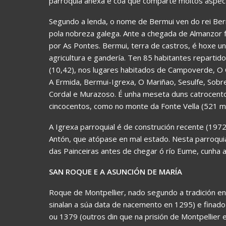
parroquia anexa e coa que comparte moitos aspectos
Segundo a lenda, o nome de Bermui ven do rei Ber
pola nobreza galega. Ante a chegada de Almanzor 
por As Pontes. Bermui, terra de castros, é hoxe u
agricultura e gandería. Ten 85 habitantes reparti
(10,42), nos lugares habitados de Campoverde, O C
A Ermida, Bermui-Igrexa, O Mariñao, Sesulfe, Sobr
Cordal e Murazoso. É unha meseta duns catrocento
cincocentos, como no monte da Fonte Vella (521 m
A Igrexa parroquial é de construción recente (1972
Antón, que atópase en mal estado. Nesta parroquia 
das Painceiras antes de chegar ó río Eume, cunha a
SAN ROQUE E A ASUNCIÓN DE MARÍA
Roque de Montpellier, nado segundo a tradición en
sinalan a súa data de nacemento en 1295) e finado
ou 1379 (outros din que na prisión de Montpellier e