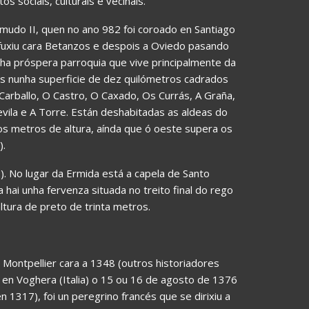
 sociais, culturais e veciñais.
mudo II, quen no ano 982 foi coroado en Santiago
fuxiu cara Betanzos e despois a Oviedo pasando
nha próspera parroquia que vive principalmente da
dos nunha superficie de dez quilómetros cadrados
arballo, O Castro, O Caxado, Os Currás, A Graña,
evila e A Torre. Están deshabitadas as aldeas do
s metros de altura, aínda que ó oeste supera os
).
). No lugar da Ermida está a capela de Santo
hai unha fervenza situada no treito final do rego
ltura de preto de trinta metros.
 Montpellier cara a 1348 (outros historiadores
 en Voghera (Italia) o 15 ou 16 de agosto de 1376
n 1317), foi un peregrino francés que se dirixiu a