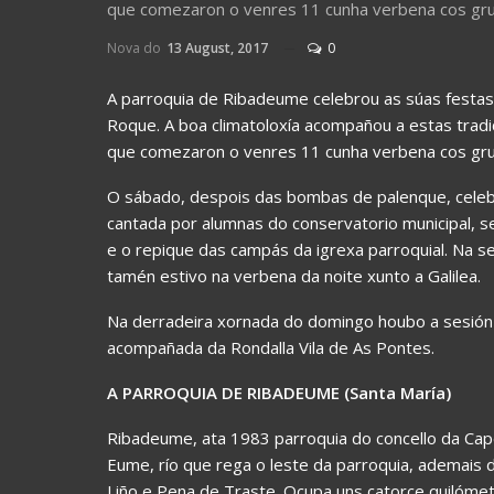
que comezaron o venres 11 cunha verbena cos gru
Nova do
13 August, 2017
0
A parroquia de Ribadeume celebrou as súas festas 
Roque. A boa climatoloxía acompañou a estas tradi
que comezaron o venres 11 cunha verbena cos gru
O sábado, despois das bombas de palenque, celeb
cantada por alumnas do conservatorio municipal, 
e o repique das campás da igrexa parroquial. Na 
tamén estivo na verbena da noite xunto a Galilea.
Na derradeira xornada do domingo houbo a sesión 
acompañada da Rondalla Vila de As Pontes.
A PARROQUIA DE RIBADEUME (Santa María)
Ribadeume, ata 1983 parroquia do concello da Cape
Eume, río que rega o leste da parroquia, ademais 
Liño e Pena de Traste. Ocupa uns catorce quilóm