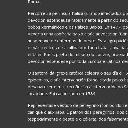
Roma.
Percorreu a península Itálica curando infectados p
devoción estendeuse rapidamente a partir do sécu
pobos xermánicos e os Países Baixos. En 1477, p
Venecia unha confraría baixo a súa advocación (Conf
hospedaxe de enfermos de peste. Esta agrupación
e máis centros de acollida por toda Italia. Unha d
está en París, preto do museo do Louvre, ordenada
devoción esténdese por toda Europa e Latinoamér
O santoral da igrexa católica celebra o seu día o 
epidemias, a súa intervención foi solicitada polos 
desaparecer o mal, recoñecían a intervención do 
localidade. Foi canonizado en 1584.
Represéntase vestido de peregrino (con bordón e
can que o auxiliaba. É patrón dos peregrinos, dos
(especialmente a peste e o cólera), dos falsamente