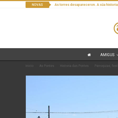
As torres desapareceron. A súa historia
NOVAS
AMIGUS
Inicio
As Pontes
Historia das Pontes
Parroquias, fest