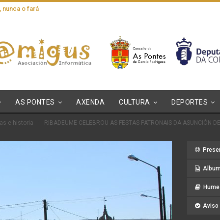
, nunca o fará
AS PONTES
AXENDA
CULTURA
DEPORTES
as e historia
RIBADEUME CELEBROU AS FESTAS PATRONAIS DA ASUNCIÓN DE
Prese
Album
Hume 
Aviso 