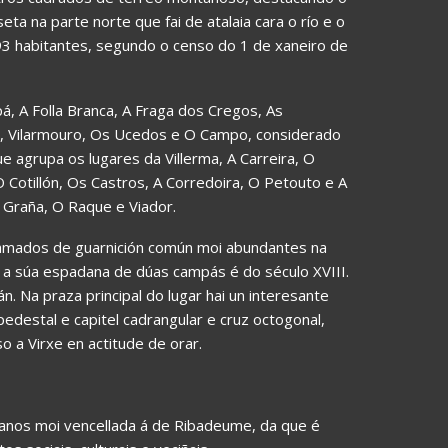
a na parte norte que fai de atalaia cara o río e o
93 habitantes, segundo o censo do 1 de xaneiro de
, A Folla Branca, A Fraga dos Cregos, As
as, Vilarmouro, Os Ucedos e O Campo, considerado
 agrupa os lugares da Villerma, A Carreira, O
O Cotillón, Os Castros, A Corredoira, O Petouto e A
 Graña, O Raque e Viador.
hamados de guarnición común moi abundantes na
e a súa espadana de dúas campás é do século XVIII.
án. Na praza principal do lugar hai un interesante
pedestal e capitel cadrangular e cruz octogonal,
o a Virxe en actitude de orar.
 anos moi vencellada á de Ribadeume, da que é