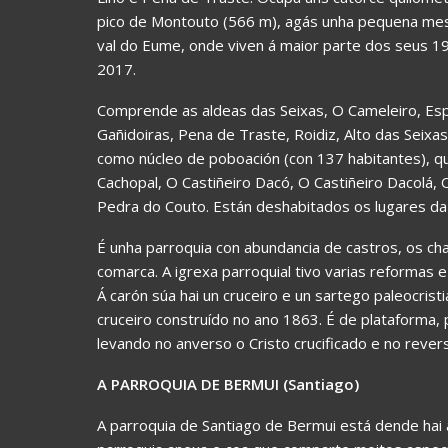
pico de Montouto (566 m), agás unha pequena meset
val do Eume, onde viven á maior parte dos seus 1
2017.
Comprende as aldeas das Seixas, O Cameleiro, Espá
Gañidoiras, Pena de Traste, Roidiz, Alto das Seix
como núcleo de poboación (con 137 habitantes), que
Cachopal, O Castiñeiro Dacó, O Castiñeiro Dacolá, 
Pedra do Couto. Están deshabitados os lugares da
É unha parroquia con abundancia de castros, os c
comarca. A igrexa parroquial tivo varias reformas 
Á carón súa hai un cruceiro e un sartego paleocristi
cruceiro construído no ano 1863. É de plataforma, 
levando no anverso o Cristo crucificado e no revers
A PARROQUIA DE BERMUI (Santiago)
A parroquia de Santiago de Bermui está dende hai