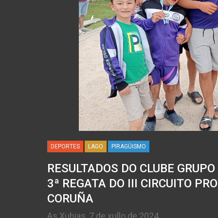
DEPORTES
LAGO
PIRAGÜISMO
RESULTADOS DO CLUBE GRUPO
3ª REGATA DO III CIRCUITO PR
CORUÑA
As Xubias, 7 de xullo de 2024