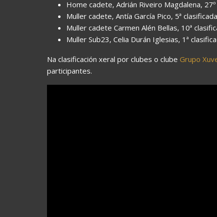
Home cadete, Adrián Riveiro Magdalena, 27º c
Muller cadete, Antía García Pico, 5ª clasificad
Muller cadete Carmen Alén Bellas, 10ª clasific
Muller Sub23, Celia Durán Iglesias, 1ª clasifica
Na clasificación xeral por clubes o clube
Grupo Xuve
participantes.