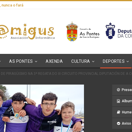
, nunca o fará
AS PONTES
AXENDA
CULTURA
DEPORTES
DE PIRAGÜISMO NA 3ª REGATA DO III CIRCUITO PROVINCIAL DIPUTACIÓN DE A
Prese
Album
Hume 
Aviso 