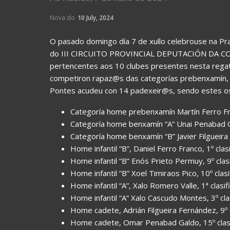
Nova do
10 July, 2024
O pasado domingo día 7 de xullo celebrouse na Prai
do III CIRCUITO PROVINCIAL DEPUTACIÓN DA COR
pertencentes aos 10 clubes presentes nesta regata
competiron rapaz@s das categorías prebenxamín, be
Pontes acudeu con 14 padexeir@s, sendo estes os
Categoría home prebenxamín Martín Ferro Fran
Categoría home benxamín “A” Unai Penabad Ga
Categoría home benxamín “B” Javier Filgueira 
Home infantil “B”, Daniel Ferro Franco, 1º clas
Home infantil “B” Enós Prieto Permuy, 9º clasi
Home infantil “B” Xoel Timiraos Pico, 10º clasi
Home infantil “A”, Xalo Romero Valle, 1ª clasif
Home infantil “A” Xalo Cascudo Montes, 3º cla
Home cadete, Adrián Filgueira Fernández, 9º cl
Home cadete, Omar Penabad Galdo, 15º clasi