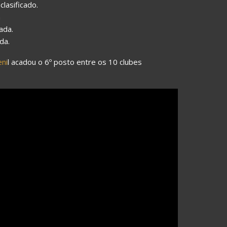
lasificado.
a
ada.
da.
ni
l acadou o 6º posto entre os 10 clubes