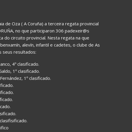
a de Oza ( A Coruña) a terceira regata provincial
UÑA, no que participaron 306 padexeir@s
 do circuito provincial. Nesta regata na que
nxamín, alevín, infantil e cadetes, o clube de As
 seus resultados:
co, 4º clasificado.
ldo, 1º clasificado.
Fernández, 1º clasificado.
ificado.
ficado.
ficado.
icado.
sificado.
asifisificado.
fico