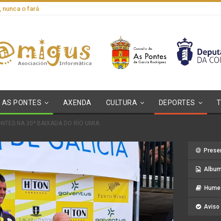
, nunca o fará
AS PONTES
AXENDA
CULTURA
DEPORTES
NTES NA 30ª BAIXADA DO RÍO UMIA
Prese
Album
Hume 
Aviso 