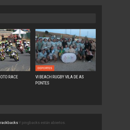
DEPORTES
MOTO RACE
VI BEACH RUGBY VILA DE AS
PONTES
trackbacks
Y pingbacks están abiertos.