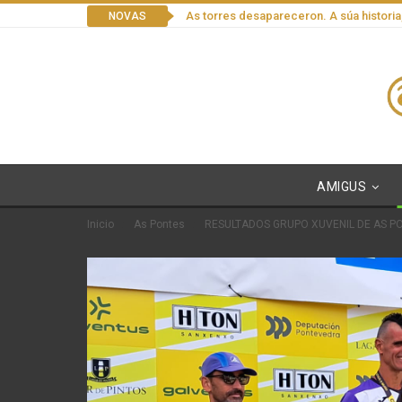
As torres desapareceron. A súa historia
NOVAS
AMIGUS
Inicio
As Pontes
RESULTADOS GRUPO XUVENIL DE AS PO