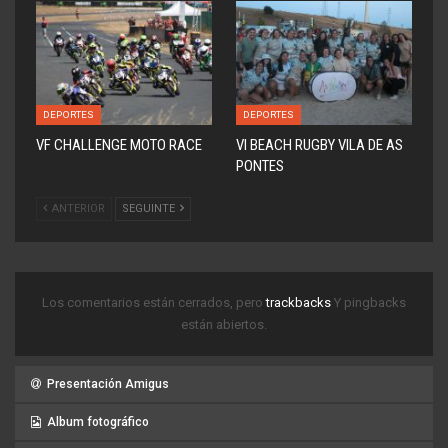
DEPORTES
DEPORTES
VF CHALLENGE MOTO RACE
VI BEACH RUGBY VILA DE AS
PONTES
ANTERIOR
SEGUINTE
Los comentarios están cerrados, pero
trackbacks
Y pingbacks
están abiertos.
Presentación Amigus
Album fotográfico