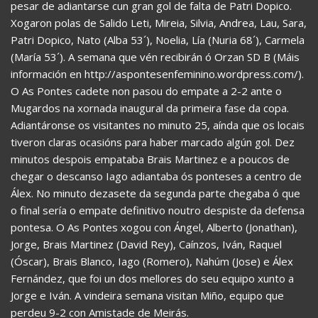
pesar de adiantarse cun gran gol de falta de Patri Dopico.
Xogaron polas de Salido Leti, Mireia, Silvia, Andrea, Lau, Sara,
Patri Dopico, Nato (Alba 53´), Noelia, Lía (Nuria 68´), Carmela
(María 53´). A semana que vén recibirán ó Orzan SD B (Máis
información en http://aspontesenfeminino.wordpress.com/).
O As Pontes cadete non pasou do empate a 2-2 ante o
Mugardos na xornada inaugural da primeira fase da copa.
Adiantáronse os visitantes no minuto 25, aínda que os locais
tiveron claras ocasións para haber marcado algún gol. Dez
minutos despois empataba Brais Martinez e a poucos de
chegar o descanso Iago adiantaba ós ponteses a centro de
Álex. No minuto dezasete da segunda parte chegaba ó que
o final sería o empate definitivo noutro despiste da defensa
pontesa. O As Pontes xogou con Ángel, Alberto (Jonathan),
Jorge, Brais Martinez (David Rey), Caínzos, Iván, Raquel
(Óscar), Brais Blanco, Iago (Romero), Nahúm (Jose) e Álex
Fernández, que foi un dos mellores do seu equipo xunto a
Jorge e Iván. A vindeira semana visitan Miño, equipo que
perdeu 9-2 con Amistade de Meirás.