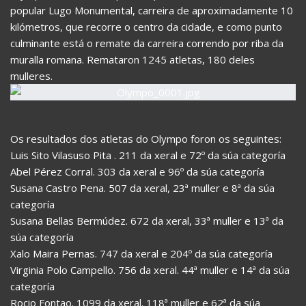
popular Lugo Monumental, carreira de aproximadamente 10
kilómetros, que recorre o centro da cidade, e como punto
culminante está o remate da carreira correndo por riba da
muralla romana. Remataron 1245 atletas, 180 deles
mulleres.
Os resultados dos atletas do Olympo foron os seguintes:
Luis Sito Vilasuso Pita . 211 da xeral e 72º da súa categoría
Abel Pérez Corral. 303 da xeral e 96º da súa categoría
Susana Castro Pena. 507 da xeral, 23ª muller e 8ª da súa
categoría
Susana Bellas Bermúdez. 672 da xeral, 33ª muller e 13ª da
súa categoría
Xalo Maira Pernas. 747 da xeral e 204º da súa categoría
Virginia Polo Campello. 756 da xeral. 44ª muller e 14ª da súa
categoría
Rocio Fontao. 1099 da xeral. 118ª muller e 62ª da súa