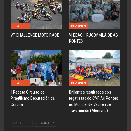
DEPORTES
DEPORTES
VF CHALLENGE MOTO RACE
VI BEACH RUGBY VILA DE AS
PONTES
DEPORTES
DEPORTES
ll Regata Circuito de
Brillantes resultados dos
Piragüismo Deputación da
regatistas do CVF As Pontes
Coruña
no Mundial de Vaurien de
Travemünde (Alemaña)
ANTERIOR
SEGUINTE