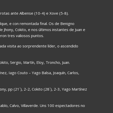
rrotas ante Albense (10-4) e Xove (5-8).
molque, e con remontada final. Os de Benigno
e Jhony, Cokito, e nos últimos instantes de Juan e
ron tres valiosos puntos.
ada visita ao sorprendente líder, o ascendido
kito, Sergio, Martín, Eloy, Troncho, Juan.
ez, Iago Couto – Yago Balsa, Joaquín, Carlos,
hony, pp (21´), 2-2, Cokito (28´), 2-3, Yago Martínez
 Pablo, Calvo, Villaverde. Uns 100 espectadores no