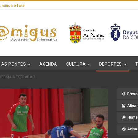
, nunca o fará
AS PONTES
AXENDA
CULTURA
DEPORTES
NVERSIA A ESTRADA 3
Prese
Album
Hume 
Aviso 