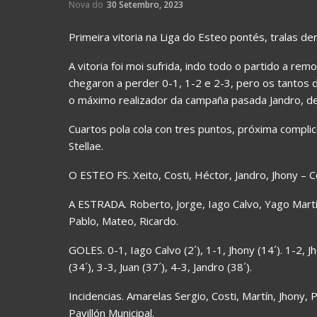
Nova do
30 Setembro, 2023
Primeira vitoria na Liga do Esteo pontés, tralas de
A vitoria foi moi sufrida, indo todo o partido a re
chegaron a perder 0-1, 1-2 e 2-3, pero os tantos d
o máximo realizador da campaña pasada Jandro, de
Cuartos pola cola con tres puntos, próxima complic
Stellae.
O ESTEO FS. Xeito, Costi, Héctor, Jandro, Jhony – Co
A ESTRADA. Roberto, Jorge, Iago Calvo, Yago Martín
Pablo, Mateo, Ricardo.
GOLES. 0-1, Iago Calvo (2´), 1-1, Jhony (14´). 1-2, J
(34´), 3-3, Juan (37´), 4-3, Jandro (38´).
Incidencias. Amarelas Sergio, Costi, Martín, Jhony,
Pavillón Municipal.