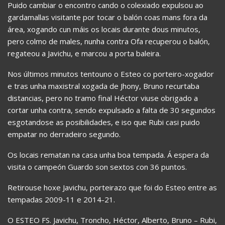
Puido cambiar o encontro cando o colexiado expulsou ao
gardamallas visitante por tocar o balón coas mans fora da
área, xogando cun máis os locais durante dous minutos,
pero colmo de males, nunha contra Ofa recuperou o balón,
regateou a Javichu, e marcou a porta baleira.
Nos últimos minutos tentouno o Esteo co porteiro-xogador
e tras unha maxistral xogada de Jhony, Bruno recurtaba
distancias, pero no tramo final Héctor viuse obrigado a
cortar unha contra, sendo expulsado a falta de 30 segundos
esgotandose as posibilidades, e iso que Rubi casi puido
empatar no derradeiro segundo.
Os locais rematan na casa unha boa tempada. Á espera da
visita o campeón Guardo son sextos con 36 puntos.
Retirouse hoxe Javichu, porteirazo que foi do Esteo entre as
tempadas 2009-11 e 2014-21.
O ESTEO FS. Javichu, Troncho, Héctor, Alberto, Bruno – Rubi,