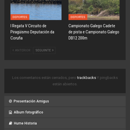
DEPORTES
DEPORTES
l Regata V Circuito de
Campionato Galego Cadete
Piragüismo Deputación da
de pista e Campionato Galego
Coruña
DB12 200m
ANTERIOR
SEGUINTE
Los comentarios están cerrados, pero
trackbacks
Y pingbacks
están abiertos.
Presentación Amigus
Album fotográfico
Hume Historia