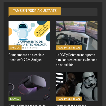
TAMBIÉN PODRÍA GUSTARTE
AMIGUS
REALIDADE VIRTUAL
Campamento de ciencia e
La DGT y Defensa incorporan
tecnoloxía 2024 Amigus
simuladores en sus exámenes
de oposición
NA WEB
REALIDADE VIRTUAL
Oculus abre las reservas de
Primer tráiler de Vader