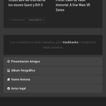
los visores Quest y Rift S
Immortal: A Star Wars VR
Series
ANTERIOR
SEGUINTE
Los comentarios están cerrados, pero
trackbacks
Y pingbacks
están abiertos.
Presentación Amigus
Album fotográfico
Hume Historia
Aviso legal