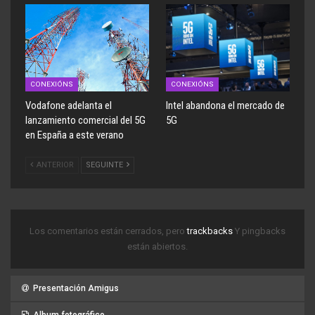
CONEXIÓNS
CONEXIÓNS
Vodafone adelanta el
Intel abandona el mercado de
lanzamiento comercial del 5G
5G
en España a este verano
ANTERIOR
SEGUINTE
Los comentarios están cerrados, pero
trackbacks
Y pingbacks
están abiertos.
Presentación Amigus
Album fotográfico