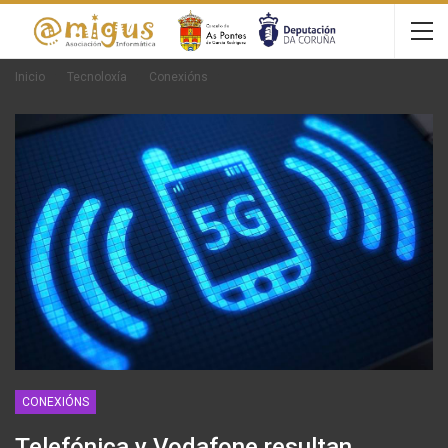
Inicio
Tecnoloxía
Conexións
CONEXIÓNS
Telefónica y Vodafone resultan