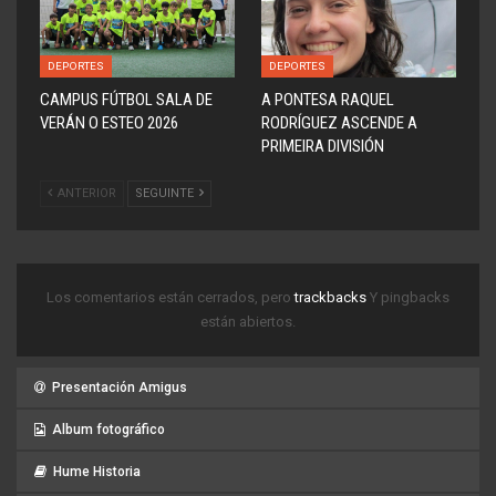
DEPORTES
DEPORTES
CAMPUS FÚTBOL SALA DE
A PONTESA RAQUEL
VERÁN O ESTEO 2026
RODRÍGUEZ ASCENDE A
PRIMEIRA DIVISIÓN
ANTERIOR
SEGUINTE
Los comentarios están cerrados, pero
trackbacks
Y pingbacks
están abiertos.
Presentación Amigus
Album fotográfico
Hume Historia