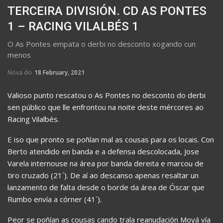
TERCEIRA DIVISIÓN. CD AS PONTES
1 – RACING VILALBÉS 1
O As Pontes empata o derbi no desconto xogando cun
menos
Nova do
18 February, 2021
Valioso punto rescatou o As Pontes no desconto do derbi
sen público que lle enfrontou na noite deste mércores ao
Racing Vilalbés.
E iso que pronto se poñían mal as cousas para os locais. Con
Berto atendido en banda e a defensa descolocada, Jose
Varela internouse na área por banda dereita e marcou de
tiro cruzado (21´). De aí ao descanso apenas resaltar un
lanzamento de falta desde o borde da área de Óscar que
Rumbo envía a córner (41´).
Peor se poñían as cousas cando trala reanudación Moyá vía