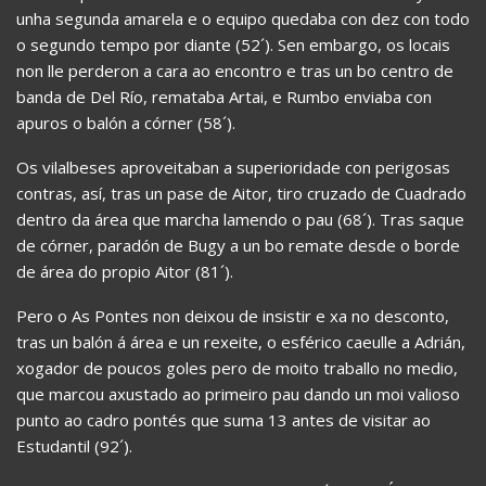
unha segunda amarela e o equipo quedaba con dez con todo
o segundo tempo por diante (52´). Sen embargo, os locais
non lle perderon a cara ao encontro e tras un bo centro de
banda de Del Río, remataba Artai, e Rumbo enviaba con
apuros o balón a córner (58´).
Os vilalbeses aproveitaban a superioridade con perigosas
contras, así, tras un pase de Aitor, tiro cruzado de Cuadrado
dentro da área que marcha lamendo o pau (68´). Tras saque
de córner, paradón de Bugy a un bo remate desde o borde
de área do propio Aitor (81´).
Pero o As Pontes non deixou de insistir e xa no desconto,
tras un balón á área e un rexeite, o esférico caeulle a Adrián,
xogador de poucos goles pero de moito traballo no medio,
que marcou axustado ao primeiro pau dando un moi valioso
punto ao cadro pontés que suma 13 antes de visitar ao
Estudantil (92´).