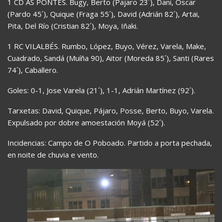
1 CD AS PONTES.
Bugy, Berto (Pajaro 23´), Dani, Óscar
(Pardo 45´), Quique (Fraga 55´), David (Adrián 82´), Artai,
Pita, Del Río (Cristian 82´), Moya, Iñaki.
1 RC VILALBÉS. Rumbo, López, Buyo, Vérez, Varela, Make,
Cuadrado, Sandá (Muíña 90), Aitor (Moreda 85´), Santi (Rares
74´), Caballero.
Goles: 0-1, Jose Varela (21´), 1-1, Adrián Martínez (92´).
Tarxetas: David, Quique, Pájaro, Posse, Berto, Buyo, Varela.
Expulsado por dobre amoestación Moyá (52´).
Incidencias: Campo de O Poboado. Partido a porta pechada,
en noite de chuvia e vento.