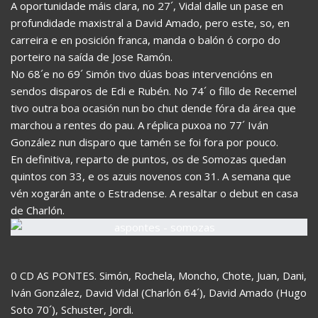
A oportunidade máis clara, no 27´, Vidal dalle un pase en
profundidade maxistral a David Amado, pero este, so, en
carreira e en posición franca, manda o balón ó corpo do
porteiro na saída de Jose Ramón.
No 68´e no 69´ Simón tivo dúas boas intervencións en
sendos disparos de Edi e Rubén. No 74´ o fillo de Recemel
tivo outra boa ocasión nun bo chut dende fóra da área que
marchou a rentes do pau. A réplica puxoa no 77´ Iván
González nun disparo que tamén se foi fora por pouco.
En definitiva, reparto de puntos, os de Somozas quedan
quintos con 33, e os azuis novenos con 31. A semana que
vén xogarán ante o Estradense. A resaltar o debut en casa
de Charlón.
0 CD AS PONTES. Simón, Rochela, Moncho, Chote, Juan, Dani,
Iván González, David Vidal (Charlón 64´), David Amado (Hugo
Soto 70´), Schuster, Jordi.