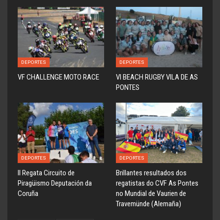
DEPORTES
DEPORTES
VF CHALLENGE MOTO RACE
VI BEACH RUGBY VILA DE AS
PONTES
DEPORTES
DEPORTES
ll Regata Circuito de
Brillantes resultados dos
Piragüismo Deputación da
regatistas do CVF As Pontes
Coruña
no Mundial de Vaurien de
Travemünde (Alemaña)