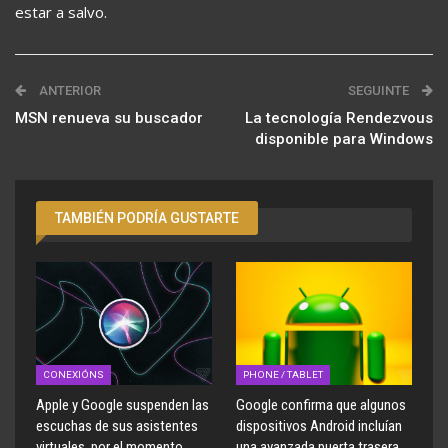
estar a salvo.
ANTERIOR
SEGUINTE
MSN renueva su buscador
La tecnología Rendezvous
disponible para Windows
TAMBIÉN PODRÍA GUSTARTE
CONEXIÓNS
PHONE / TABLET
Apple y Google suspenden las
Google confirma que algunos
escuchas de sus asistentes
dispositivos Android incluían
virtuales, por el momento
una avanzada puerta trasera