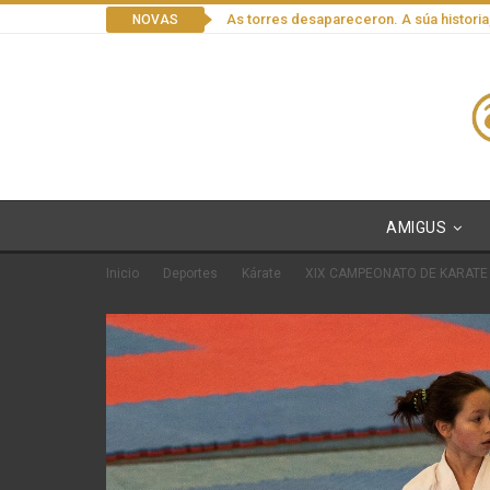
As torres desapareceron. A súa historia
NOVAS
AMIGUS
Inicio
Deportes
Kárate
XIX CAMPEONATO DE KARATE 