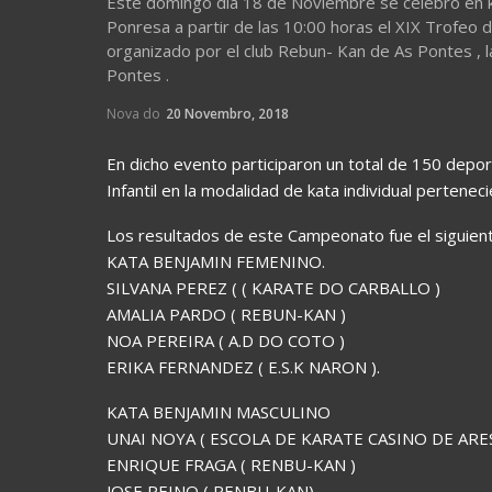
Este domingo dia 18 de Noviembre se celebro en ka
Ponresa a partir de las 10:00 horas el XIX Trofeo 
organizado por el club Rebun- Kan de As Pontes , l
Pontes .
Nova do
20 Novembro, 2018
En dicho evento participaron un total de 150 deport
Infantil en la modalidad de kata individual pertenec
Los resultados de este Campeonato fue el siguient
KATA BENJAMIN FEMENINO.
SILVANA PEREZ ( ( KARATE DO CARBALLO )
AMALIA PARDO ( REBUN-KAN )
NOA PEREIRA ( A.D DO COTO )
ERIKA FERNANDEZ ( E.S.K NARON ).
KATA BENJAMIN MASCULINO
UNAI NOYA ( ESCOLA DE KARATE CASINO DE ARES
ENRIQUE FRAGA ( RENBU-KAN )
JOSE PEINO ( RENBU-KAN)