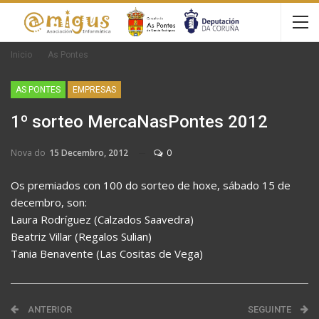
Inicio
As Pontes
AS PONTES
EMPRESAS
1º sorteo MercaNasPontes 2012
Nova do
15 Decembro, 2012
0
Os premiados con 100 do sorteo de hoxe, sábado 15 de
decembro, son:
Laura Rodríguez (Calzados Saavedra)
Beatriz Villar (Regalos Sulian)
Tania Benavente (Las Cositas de Vega)
ANTERIOR
SEGUINTE