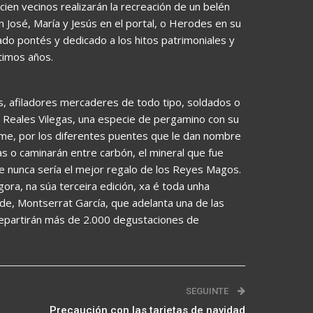
ien vecinos realizarán la recreación de un belén
n José, María y Jesús en el portal, o Herodes en su
ado pontés y dedicado a los hitos patrimoniales y
ltimos años.
as, afiladores mercaderes de todo tipo, soldados o
 Reales Vilegas, una especie de pergamino con su
Eume, por los diferentes puentes que le dan nombre
ras o caminarán entre carbón, el mineral que fue
e nunca sería el mejor regalo de los Reyes Magos.
a, na súa terceira edición, xa é toda unha
alde, Montserrat García, que adelanta una de las
repartirán más de 2.000 degustaciones de
SEGUINTE
Precaución con las tarjetas de navidad