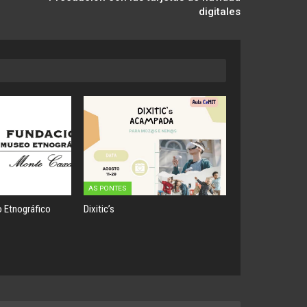
digitales
AS PONTES
 Etnográfico
Dixitic’s