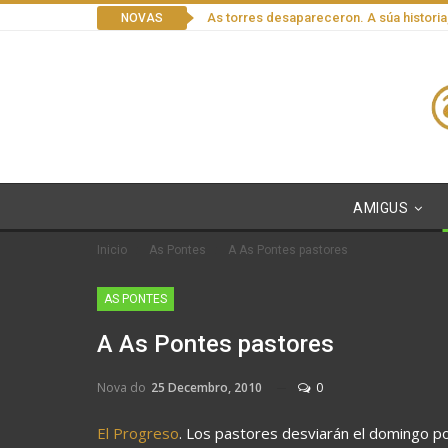
As torres desapareceron. A súa historia
NOVAS
AMIGUS
Inicio
As Pontes
A As Pontes pastores
AS PONTES
A As Pontes pastores
Nova do
25 Decembro, 2010
0
El Progreso
. Los pastores desviarán el domingo po