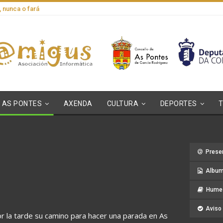
, nunca o fará
AS PONTES
AXENDA
CULTURA
DEPORTES
Prese
Album
Hume 
Aviso 
r la tarde su camino para hacer una parada en As