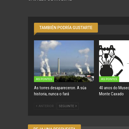
TAMBIÉN PODRÍA GUSTARTE
AS PONTES
AS PONTES
As torres desapareceron. A súa
40 anos do Museo
historia, nunca o fará
Monte Caxado
ANTERIOR
SEGUINTE