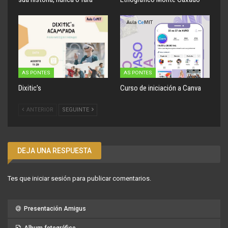
AS PONTES
AS PONTES
Dixitic’s
Curso de iniciación a Canva
ANTERIOR
SEGUINTE
DEJA UNA RESPUESTA
Tes que
iniciar sesión
para publicar comentarios.
Presentación Amigus
Album fotográfico