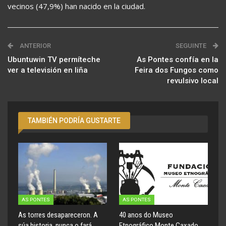
vecinos (47,9%) han nacido en la ciudad.
ANTERIOR
SEGUINTE
Ubuntuwin TV permíteche
As Pontes confía en la
ver a televisión en liña
Feira dos Fungos como
revulsivo local
TAMBIÉN PODRÍA GUSTARTE
AS PONTES
AS PONTES
As torres desapareceron. A
40 anos do Museo
súa historia, nunca o fará
Etnográfico Monte Caxado