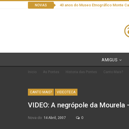
40 anos do Museo Etnográfico Monte C
NOVAS
AMIGUS
Inicio
As Pontes
Historia das Pontes
Canto Mais?
CANTO MAIS?
VIDEOTECA
VIDEO: A negrópole da Mourela –
Nova do
14 Abril, 2007
0