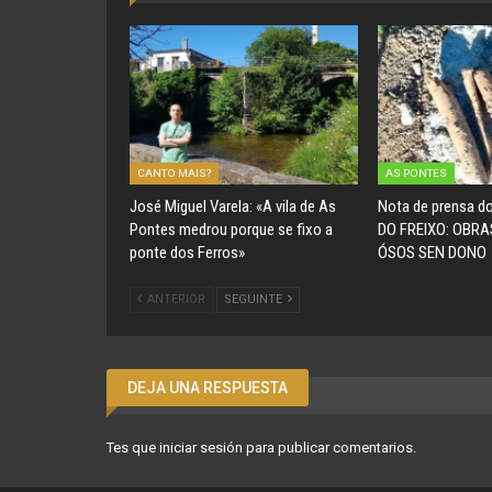
CANTO MAIS?
AS PONTES
José Miguel Varela: «A vila de As
Nota de prensa 
Pontes medrou porque se fixo a
DO FREIXO: OBRA
ponte dos Ferros»
ÓSOS SEN DONO
ANTERIOR
SEGUINTE
DEJA UNA RESPUESTA
Tes que
iniciar sesión
para publicar comentarios.