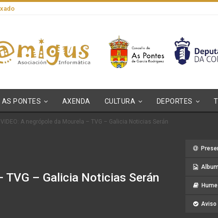
axado
AS PONTES
AXENDA
CULTURA
DEPORTES
VIDEO: A negrópole da Mourela – TVG – Galicia Noticias Serán
Prese
Album
 TVG – Galicia Noticias Serán
Hume 
Aviso 