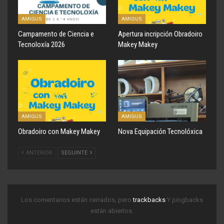
AMIGUS
AMIGUS
Campamento de Ciencia e
Apertura incripción Obradoiro
Tecnoloxía 2026
Makey Makey
AMIGUS
AMIGUS
Obradoiro con Makey Makey
Nova Equipación Tecnolóxica
ANTERIOR
SEGUINTE
Los comentarios están cerrados, pero
trackbacks
Y pingbacks
están abiertos.