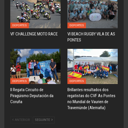
DEPORTES
DEPORTES
VF CHALLENGE MOTO RACE
VI BEACH RUGBY VILA DE AS
PONTES
DEPORTES
DEPORTES
ll Regata Circuito de
Brillantes resultados dos
Piragüismo Deputación da
regatistas do CVF As Pontes
Coruña
no Mundial de Vaurien de
Travemünde (Alemaña)
ANTERIOR
SEGUINTE