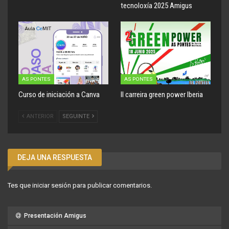
tecnoloxía 2025 Amigus
AS PONTES
AS PONTES
Curso de iniciación a Canva
II carreira green power Iberia
ANTERIOR
SEGUINTE
DEJA UNA RESPUESTA
Tes que
iniciar sesión
para publicar comentarios.
Presentación Amigus