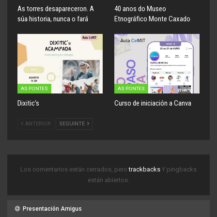
As torres desapareceron. A
40 anos do Museo
súa historia, nunca o fará
Etnográfico Monte Caxado
AS PONTES
AS PONTES
Dixitic’s
Curso de iniciación a Canva
ANTERIOR
SEGUINTE
Los comentarios están cerrados, pero
trackbacks
Y pingbacks
están abiertos.
Presentación Amigus