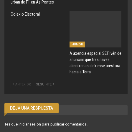
urban de F1 en As Pontes
Colexio Electoral
HUMOR
A axencia espacial SETI vén de
anunciar que tres naves
alieníxenas diríxense arestora
hacia a Terra
ANTERIOR
SEGUINTE
DEJA UNA RESPUESTA
Tes que
iniciar sesión
para publicar comentarios.