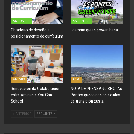
AS PONTES
AS PONTES
Obradoiro de deseño e
I carreira green power Iberia
posicionamento de currículum
AMIGUS
BNG
Renovación da Colaboración
NOTA DE PRENSA do BNG: As
entre Amigus e You Can
Pontes queda sen as axudas
School
de transición xusta
ANTERIOR
SEGUINTE