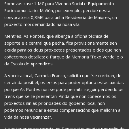
Somozas case 1 M€ para Vivenda Social e Equipamento
Sociocomunitario. Mañón, por exemplo, percibe nesta
convocatoria 0,3M€ para unha Residencia de Maiores, un
proxecto moi demandado na nosa vila.
Mentres, As Pontes, que alberga a oficina técnica de
soporte e a central que pecha, fica provisionalmente sen
axuda para os dous proxectos presentados e dos que non
coñecemos detalles: o Parque da Memoria ‘Toxo Verde’ e o
da Escola de Aprendices.
A voceira local, Carmela Franco, solicita que “se corrixan, de
ser aínda posíbel, os erros para poder optar a estas axudas
porque As Pontes non se pode permitir seguir perdendo os
trens que se lle presentan. Aínda que non coñecemos os
proxectos nin as prioridades do goberno local, non
podemos renunciar a estas compensacións que melloran a
vida da nosa veciñanza”.
Na anterior convocatoria, As Pontes tivo axudas por máis de