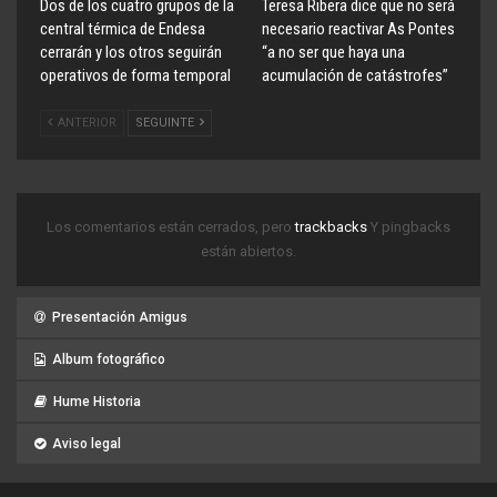
Dos de los cuatro grupos de la
Teresa Ribera dice que no será
central térmica de Endesa
necesario reactivar As Pontes
cerrarán y los otros seguirán
“a no ser que haya una
operativos de forma temporal
acumulación de catástrofes”
ANTERIOR
SEGUINTE
Los comentarios están cerrados, pero
trackbacks
Y pingbacks
están abiertos.
Presentación Amigus
Album fotográfico
Hume Historia
Aviso legal