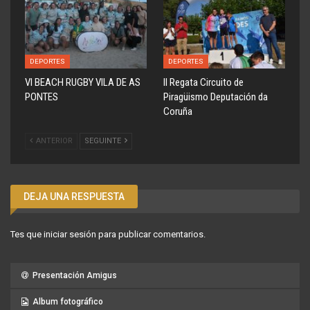
DEPORTES
DEPORTES
VI BEACH RUGBY VILA DE AS
ll Regata Circuito de
PONTES
Piragüismo Deputación da
Coruña
ANTERIOR
SEGUINTE
DEJA UNA RESPUESTA
Tes que
iniciar sesión
para publicar comentarios.
Presentación Amigus
Album fotográfico