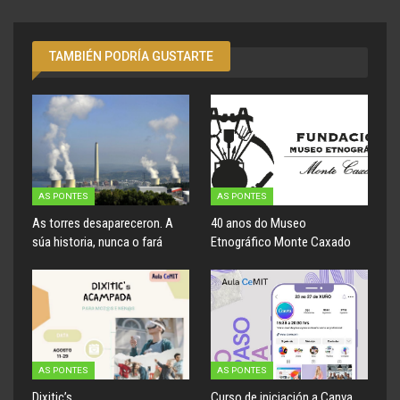
TAMBIÉN PODRÍA GUSTARTE
AS PONTES
AS PONTES
As torres desapareceron. A
40 anos do Museo
súa historia, nunca o fará
Etnográfico Monte Caxado
AS PONTES
AS PONTES
Dixitic’s
Curso de iniciación a Canva