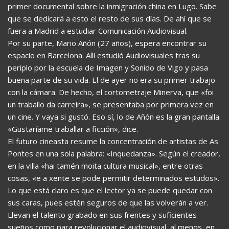
primer documental sobre la inmigración china en Lugo. Sabe
que se dedicará a esto el resto de sus días. De ahí que se
fuera a Madrid a estudiar Comunicación Audiovisual.
Por su parte, Mario Añón (27 años), espera encontrar su
espacio en Barcelona. Allí estudió Audiovisuales tras su
periplo por la escuela de Imagen y Sonido de Vigo y pasa
buena parte de su vida. El de ayer no era su primer trabajo
con la cámara. De hecho, el cortometraje Minerva, que «foi
un traballo da carreira», se presentaba por primera vez en
un cine. Y vaya si gustó. Eso sí, lo de Añón es la gran pantalla.
«Gustaríame traballar a ficción», dice.
El futuro cineasta resume la concentración de artistas de As
Pontes en una sola palabra: «Inquedanza». Según el creador,
en la villa «hai tamén moita cultura musical», entre otras
cosas, «e a xente se pode permitir determinados estudos».
Lo que está claro es que el lector ya se puede quedar con
sus caras, pues estén seguros de que las volverán a ver.
Llevan el talento grabado en sus frentes y suficientes
sueños como para revolucionar el audiovisual, al menos, en