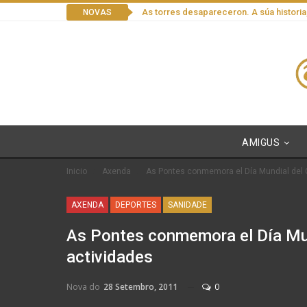
As torres desapareceron. A súa historia
NOVAS
AMIGUS
Inicio
Axenda
As Pontes conmemora el Día Mundial del 
AXENDA
DEPORTES
SANIDADE
As Pontes conmemora el Día Mun
actividades
Nova do
28 Setembro, 2011
0