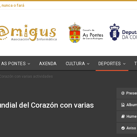
, nunca o fará
AS PONTES
AXENDA
CULTURA
DEPORTES
Corazón con varias actividades
Prese
dial del Corazón con varias
Album
Hume 
Aviso 