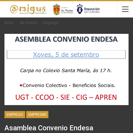
Inicio
As Pontes
Emprego
EMPREGO
EMPRESAS
Asamblea Convenio Endesa