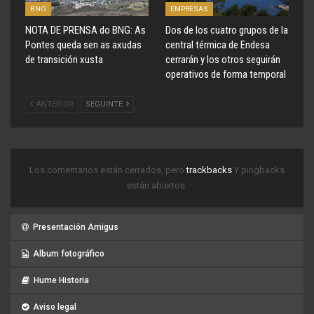
BNG
EMPRESAS
NOTA DE PRENSA do BNG: As
Dos de los cuatro grupos de la
Pontes queda sen as axudas
central térmica de Endesa
de transición xusta
cerrarán y los otros seguirán
operativos de forma temporal
ANTERIOR
SEGUINTE
Los comentarios están cerrados, pero
trackbacks
Y pingbacks
están abiertos.
Presentación Amigus
Album fotográfico
Hume Historia
Aviso legal