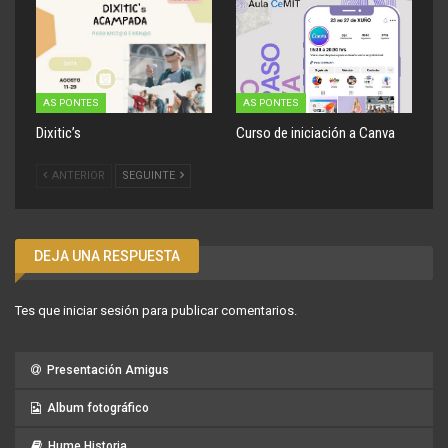
AS PONTES
AS PONTES
Dixitic’s
Curso de iniciación a Canva
ANTERIOR
SEGUINTE
DEJA UNA RESPUESTA
Tes que
iniciar sesión
para publicar comentarios.
Presentación Amigus
Album fotográfico
Hume Historia