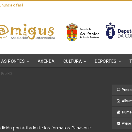
, nunca o fará
AS PONTES
AXENDA
CULTURA
DEPORTES
s Pro HD
Prese
Album
Hume 
Aviso 
ición portátil admite los formatos Panasonic