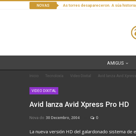
As torres desapareceron. A súa historia
NOVAS
AMIGUS
Inicio
Tecnoloxía
Video Dixital
Avid lanza Avid Xpres
VIDEO DIXITAL
Avid lanza Avid Xpress Pro HD
Nova do
30 Decembro, 2004
0
La nueva versión HD del galardonado sistema de ed