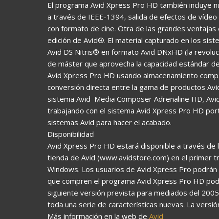
El programa Avid Xpress Pro HD también incluye nu
a través de IEEE-1394, salida de efectos de vídeo
con formato de cine. Otra de las grandes ventajas
edición de Avid®. El material capturado en los s
Avid DS Nitris® en formato Avid DNxHD (la revolucio
de máster que aprovecha la capacidad estándar de
Avid Xpress Pro HD usando almacenamiento compart
conversión directa entre la gama de productos Avid,
sistema Avid  Media Composer Adrenaline HD, Avid
trabajando con el sistema Avid Xpress Pro HD portá
sistemas Avid para hacer el acabado.
Disponibilidad
Avid Xpress Pro HD estará disponible a través de la
tienda de Avid (www.avidstore.com) en el primer t
Windows. Los usuarios de Avid Xpress Pro podrán a
que compren el programa Avid Xpress Pro HD podrán
siguiente versión prevista para mediados del 2005
toda una serie de características nuevas. La versi
Más información en la web de
Avid