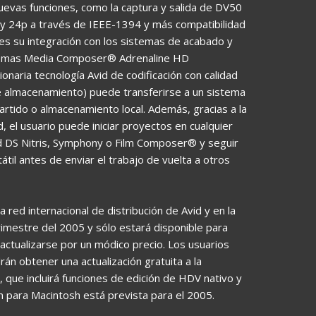
evas funciones, como la captura y salida de DV50
 y 24p a través de IEEE-1394 y más compatibilidad
 es su integración con los sistemas de acabado y
istemas Media Composer® Adrenaline HD
naria tecnología Avid de codificación con calidad
 almacenamiento) puede transferirse a un sistema
ido o almacenamiento local. Además, gracias a la
 el usuario puede iniciar proyectos en cualquier
 DS Nitris, Symphony o Film Composer® y seguir
til antes de enviar el trabajo de vuelta a otros
 red internacional de distribución de Avid y en la
rimestre del 2005 y sólo estará disponible para
ctualizarse por un módico precio. Los usuarios
 obtener una actualización gratuita a la
, que incluirá funciones de edición de HDV nativo y
ón para Macintosh está prevista para el 2005.