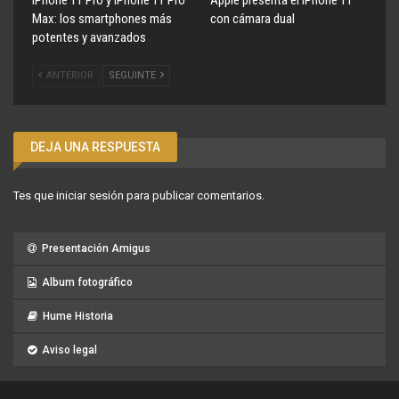
iPhone 11 Pro y iPhone 11 Pro
Apple presenta el iPhone 11
Max: los smartphones más
con cámara dual
potentes y avanzados
ANTERIOR
SEGUINTE
DEJA UNA RESPUESTA
Tes que
iniciar sesión
para publicar comentarios.
Presentación Amigus
Album fotográfico
Hume Historia
Aviso legal