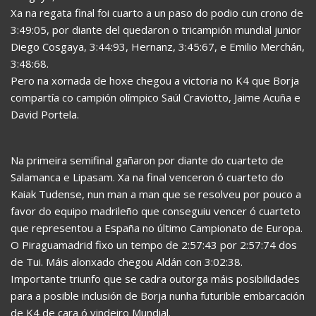
Xa na regata final foi cuarto a un paso do podio cun crono de
3:49:05, por diante del quedaron o tricampión mundial junior
Diego Cosgaya, 3:44:93, Hernanz, 3:45:67, e Emilio Merchán,
3:48:68.
Pero na xornada de hoxe chegou a victoria no K4 que Borja
compartía co campión olímpico Saúl Craviotto, Jaime Acuña e
David Portela.
Na primeira semifinal gañaron por diante do cuarteto de
Salamanca e Lipasam. Xa na final venceron ó cuarteto do
Kaiak Tudense, nun man a man que se resolveu por pouco a
favor do equipo madrileño que conseguiu vencer ó cuarteto
que representou a España no último Campionato de Europa.
O Piraguamadrid fixo un tempo de 2:57:43 por 2:57:74 dos
de Tui. Máis alonxado chegou Aldán con 3:02:38.
Importante triunfo que se cadra outorga máis posibilidades
para a posible inclusión de Borja nunha futurible embarcación
de K4 de cara ó vindeiro Mundial.