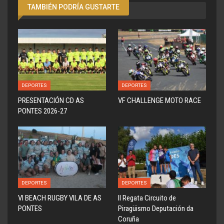
TAMBIÉN PODRÍA GUSTARTE
DEPORTES
DEPORTES
PRESENTACIÓN CD AS
VF CHALLENGE MOTO RACE
PONTES 2026-27
DEPORTES
DEPORTES
VI BEACH RUGBY VILA DE AS
ll Regata Circuito de
PONTES
Piragüismo Deputación da
Coruña