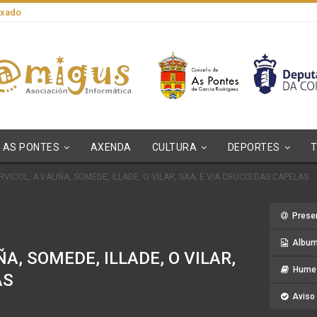
axado
AS PONTES
AXENDA
CULTURA
DEPORTES
VICOL, A VALIÑA, SOMEDE, ILLADE, O VILAR, SAA, E VIA CRUCIS DAS CAPELAS
Prese
Album
A, SOMEDE, ILLADE, O VILAR,
Hume 
AS
Aviso 