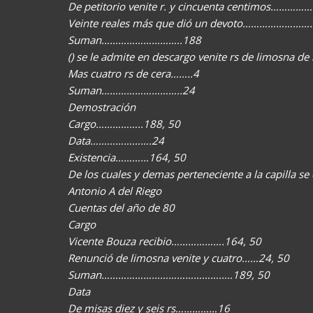
De petitorio venite r. y cincuenta centimos………
Veinte reales más que dió un devoto…………………
Suman………………………..188
() se le admite en descargo venite rs de limosna 
Mas cuatro rs de cera……..4
Suman………………………..24
Demostración
Cargo……………..188, 50
Data………………….24
Existencia…………164, 50
De los cuales y demas perteneciente a la capilla se
Antonio A del Riego
Cuentas del año de 80
Cargo
Vicente Bouza recibio……………….164, 50
Renunció de limosna venite y cuatro……24, 50
Suman………………………………………..189, 50
Data
De misas diez y seis rs……………16