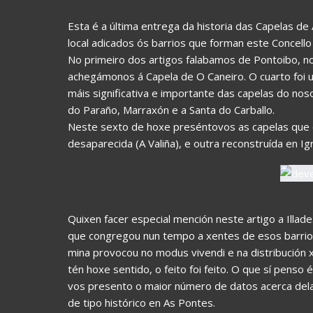
Esta é a última entrega da historia das Capelas de 
local adicados ós barrios que forman este Concello
No primeiro dos artigos falabamos de Pontoibo, n
achegámonos á Capela de O Caneiro. O cuarto foi un
máis significativa e importante das capelas do nos
do Paraño, Marraxón e a Santa do Carballo.
Neste sexto de hoxe preséntovos as capelas que 
desaparecida (A Valiña), e outra reconstruída en I
Quixen facer especial mención neste artigo a Illad
que congregou nun tempo a xentes de esos barrios
mina provocou no modus vivendi e na distribución 
tén hoxe sentido, o feito foi feito. O que sí pen
vos presento o maior número de datos acerca dela,
de tipo histórico en As Pontes.