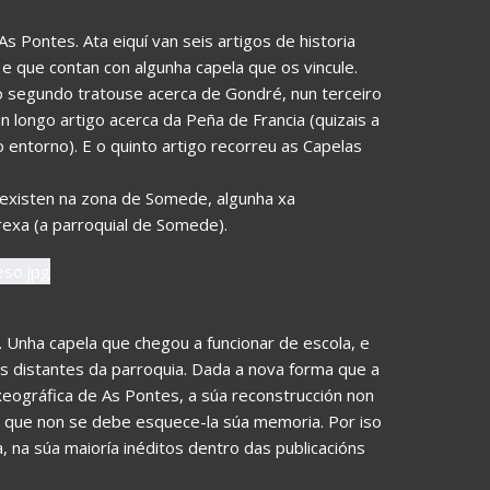
As Pontes. Ata eiquí van seis artigos de historia
 e que contan con algunha capela que os vincule.
o segundo tratouse acerca de Gondré, nun terceiro
 longo artigo acerca da Peña de Francia (quizais a
o entorno). E o quinto artigo recorreu as Capelas
existen na zona de Somede, algunha xa
grexa (a parroquial de Somede).
e. Unha capela que chegou a funcionar de escola, e
 distantes da parroquia. Dada a nova forma que a
xeográfica de As Pontes, a súa reconstrucción non
so é que non se debe esquece-la súa memoria. Por iso
 na súa maioría inéditos dentro das publicacións