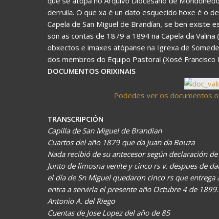
que se atopa no Arquivo Diocesano de Mondoñedo,
derruila. O que xa é un dato esquecido hoxe é o d
Capela de San Miguel de Brandían, se ben existe e
son as contas de 1879 a 1894 na Capela da Valiña (
obxectos e imaxes atópanse na Igrexa de Somede,
dos membros do Equipo Pastoral (Xosé Francisco 
DOCUMENTOS ORIXINAIS
Podedes ver os documentos or
TRANSCRIPCIÓN
Capilla de San Miguel de Brandian
Cuartos del año 1879 que da Juan da Bouza
Nada recibió de su antecesor según declaración d
Junto de limosna venite y cinco rs v. despues de da
el día de Sn Miguel quedaron cinco rs que entreg
entra a servirla el presente año Octubre 4 de 1899.
Antonio A. del Riego
Cuentas de Jose Lopez del año de 85