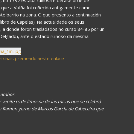
 no 1732 estaba ruinosa e dérase orde de
e que a Valiña foi coñecida antigamente como
ste barrio na zona. O que presento a continuación
libro de Capelas). Na actualidade os seus
 a donde foron trasladados no curso 84-85 por un
Delgado), ante o estado ruinoso da mesma.
ixinais premendo neste enlace
e ambos.
r venite rs de limosna de las misas que se celebró
a a Ramon yerno de Marcos García de Cabeceira que