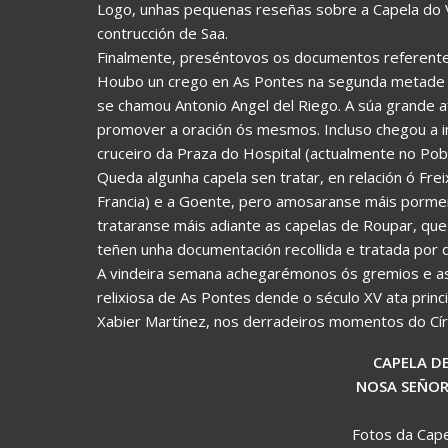
Logo, unhas pequenas reseñas sobre a Capela do Vi
contrucción de Saa.
Finalmente, preséntovos os documentos referentes 
Houbo un crego en As Pontes na segunda metade d
se chamou Antonio Angel del Riego. A súa grande afi
promover a oración ós mesmos. Incluso chegou a in
cruceiro da Praza do Hospital (actualmente no Pob
Queda algunha capela sen tratar, en relación ó Fre
Francia) e a Goente, pero amosaranse máis porme
trataranse máis adiante as capelas de Roupar, que
teñen unha documentación recollida e tratada por 
A vindeira semana achegarémonos ós gremios e as c
relixiosa de As Pontes dende o século XV ata princ
Xabier Martínez, nos derradeiros momentos do Círcu
CAPELA DE
NOSA SEÑOR
Fotos da Cape