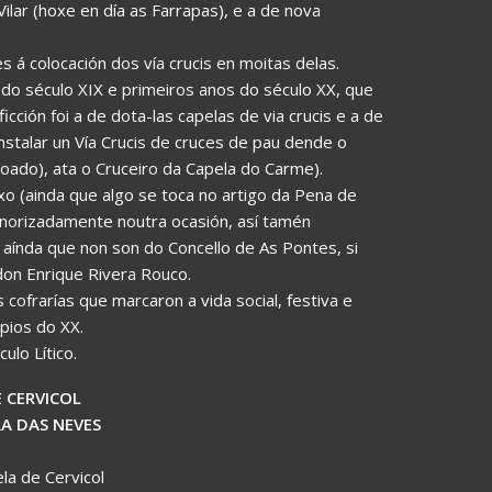
lar (hoxe en día as Farrapas), e a de nova
á colocación dos vía crucis en moitas delas.
o século XIX e primeiros anos do século XX, que
cción foi a de dota-las capelas de via crucis e a de
stalar un Vía Crucis de cruces de pau dende o
oado), ata o Cruceiro da Capela do Carme).
ixo (ainda que algo se toca no artigo da Pena de
norizadamente noutra ocasión, así tamén
 aínda que non son do Concello de As Pontes, si
don Enrique Rivera Rouco.
ofrarías que marcaron a vida social, festiva e
ipios do XX.
lo Lítico.
 CERVICOL
A DAS NEVES
la de Cervicol