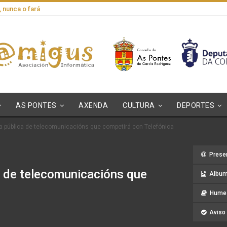
, nunca o fará
AS PONTES
AXENDA
CULTURA
DEPORTES
a pública de telecomunicacións que competirá con Telefónica
Prese
a de telecomunicacións que
Album
Hume 
Aviso 