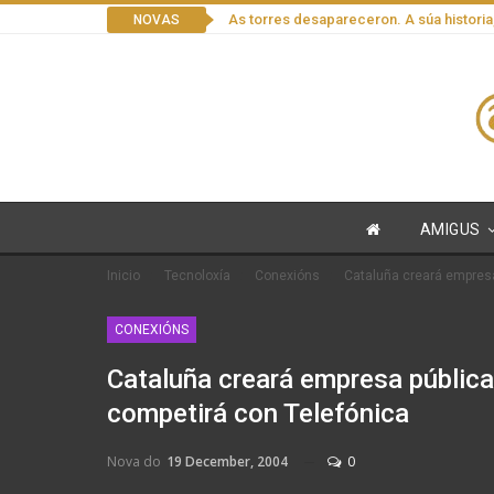
As torres desapareceron. A súa historia
NOVAS
AMIGUS
Inicio
Tecnoloxía
Conexións
Cataluña creará empres
CONEXIÓNS
Cataluña creará empresa públic
competirá con Telefónica
Nova do
19 December, 2004
0