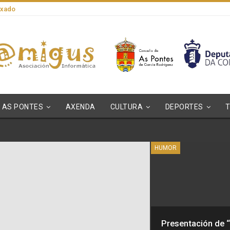
axado
AS PONTES
AXENDA
CULTURA
DEPORTES
HUMOR
Presentación de “