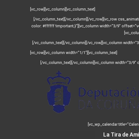
[vc_row][vc_column][vc_column_text]
[/vc_column_text][/vc_column][/vc_row][vc_row css_anim
color: #ffffff !important;}”][vc_column width=”3/9″ offset=”
[vc_colu
[/vc_column_text][/vc_column][/vc_row][vc_column width=”3/
[vc_row][vc_column width=”1/1″][vc_column_text]
[/vc_column_text][/vc_column][vc_column width=”3/9″ of
[vc_wp_calendar title=”Calen
La Tira de Am