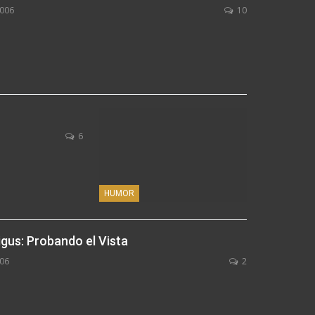
2006
10
6
HUMOR
igus: Probando el Vista
06
2