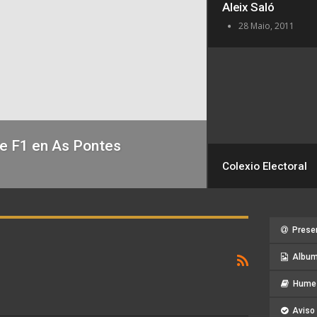
Aleix Saló
28 Maio, 2011
de F1 en As Pontes
Colexio Electoral
Prese
Album
Hume 
Aviso 