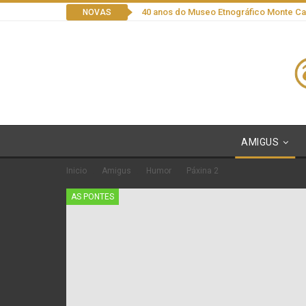
40 anos do Museo Etnográfico Monte C
NOVAS
AMIGUS
Inicio
Amigus
Humor
Páxina 2
AS PONTES