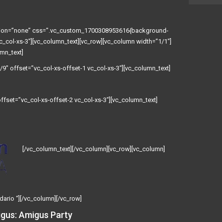
ation=”none” css=”.vc_custom_1700308953616{background-
vc_col-xs-3″][vc_column_text][vc_row][vc_column width=”1/1″]
mn_text]
9″ offset=”vc_col-xs-offset-1 vc_col-xs-3″][vc_column_text]
fset=”vc_col-xs-offset-2 vc_col-xs-3″][vc_column_text]
[/vc_column_text][/vc_column][vc_row][vc_column]
dario “][/vc_column][/vc_row]
igus: Amigus Party