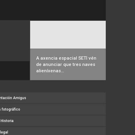
A axencia espacial SETI vén
de anunciar que tres naves
alieníxenas…
ntación Amigus
 fotográfico
Historia
legal