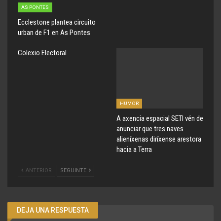
AS PONTES
Ecclestone plantea circuito
urban de F1 en As Pontes
Colexio Electoral
HUMOR
A axencia espacial SETI vén de
anunciar que tres naves
alieníxenas diríxense arestora
hacia a Terra
ANTERIOR
SEGUINTE
DEJA UNA RESPUESTA