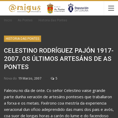
Inicio
As Pontes
Historia das Pontes
HISTORIA DAS PONTES
CELESTINO RODRÍGUEZ PAJÓN 1917-
2007. OS ÚLTIMOS ARTESÁNS DE AS
PONTES
Nova do
19 Marzo, 2007
5
Faleceu no día de onte. Co señor Celestino vaise grande
parte dunha xeración de artesáns ponteses que traballaron
a forxa e os metais. Fixérono coa mestría da experiencia
xeracional dun oficio adeprendido das mans dos pais e avós,
coa suor de longas horas a carón do lume e do facendoso