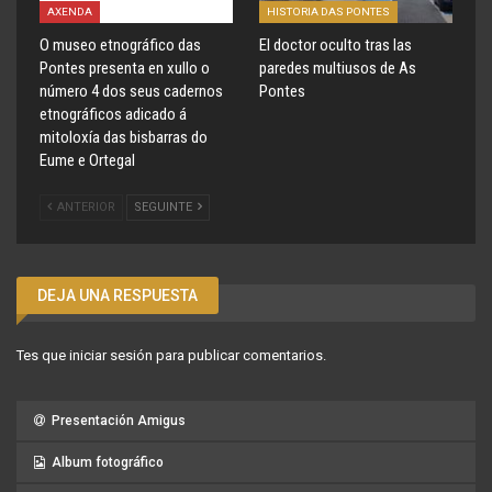
AXENDA
HISTORIA DAS PONTES
O museo etnográfico das
El doctor oculto tras las
Pontes presenta en xullo o
paredes multiusos de As
número 4 dos seus cadernos
Pontes
etnográficos adicado á
mitoloxía das bisbarras do
Eume e Ortegal
ANTERIOR
SEGUINTE
DEJA UNA RESPUESTA
Tes que
iniciar sesión
para publicar comentarios.
Presentación Amigus
Album fotográfico