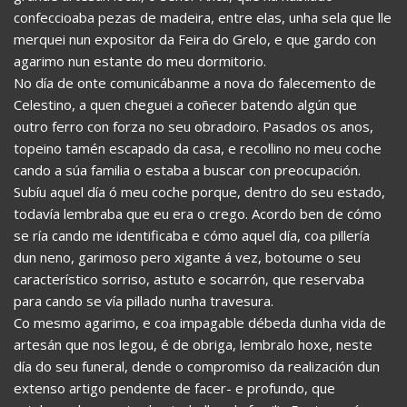
confeccioaba pezas de madeira, entre elas, unha sela que lle
merquei nun expositor da Feira do Grelo, e que gardo con
agarimo nun estante do meu dormitorio.
No día de onte comunicábanme a nova do falecemento de
Celestino, a quen cheguei a coñecer batendo algún que
outro ferro con forza no seu obradoiro. Pasados os anos,
topeino tamén escapado da casa, e recollino no meu coche
cando a súa familia o estaba a buscar con preocupación.
Subíu aquel día ó meu coche porque, dentro do seu estado,
todavía lembraba que eu era o crego. Acordo ben de cómo
se ría cando me identificaba e cómo aquel día, coa pillería
dun neno, garimoso pero xigante á vez, botoume o seu
característico sorriso, astuto e socarrón, que reservaba
para cando se vía pillado nunha travesura.
Co mesmo agarimo, e coa impagable débeda dunha vida de
artesán que nos legou, é de obriga, lembralo hoxe, neste
día do seu funeral, dende o compromiso da realización dun
extenso artigo pendente de facer- e profundo, que