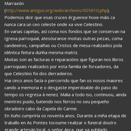
Marraxón
(
http://www.amigus.org/web/archives/005610.php
).
Podemos dicir que esas cruces érguense hoxe máis ca
nunca cara un ceo celeste onde xa vive Celestino.
En varias capelas, así coma nos fondos que se conservan na
Igrexa parroquial, atesóuranse moitas outras pezas, coma
candeeiros, campaíñas ou Cristos de mesa realizados pola
idéntica feitura dunha mesma matriz.
Moitas son as facturas e reparacións que figuran nos libros
parroquiais realizados por esta familia de forxadores, da
que Celestino foi dos derradeiros.
Hai cinco anos facía o percorrido que fan os nosos maiores
cando a memoria e o desgaste imperdoable do paso do
tempo os regresa á nenez. Malia a todo iso, continuou, ainda
mentres puido, batendo nos ferros no seu pequeño
obradoiro cabo da Capela do Carme.
En Xuño cumpriría os noventa anos. Durante a miña etapa de
traballo en As Pontes tocoume realizar o funeral doutro
grande artesán local, o señor Anca, que xa xubilado