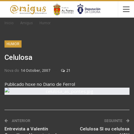
Inicio
Amigus
Humor
HUMOR
Celulosa
Nova do
14 October, 2007
21
Publicado hoxe no Diario de Ferrol
ANTERIOR
SEGUINTE
Entrevista a Valentín
Celulosa SI ou celulosa