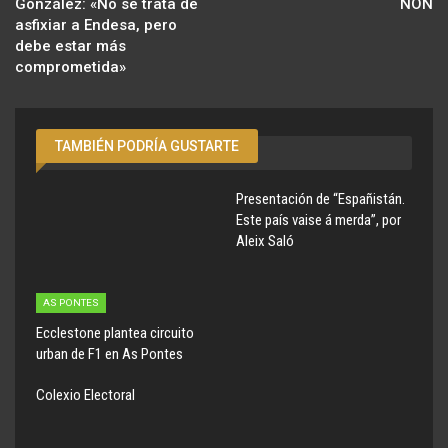
González: «No se trata de
NON
asfixiar a Endesa, pero
debe estar más
comprometida»
TAMBIÉN PODRÍA GUSTARTE
Presentación de “Españistán.
Este país vaise á merda”, por
Aleix Saló
AS PONTES
Ecclestone plantea circuito
urban de F1 en As Pontes
Colexio Electoral