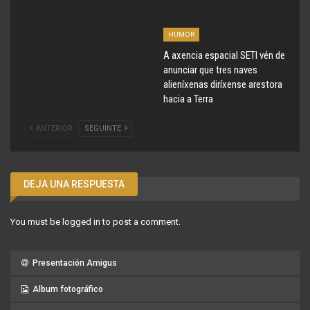
HUMOR
A axencia espacial SETI vén de
anunciar que tres naves
alieníxenas diríxense arestora
hacia a Terra
ANTERIOR
SEGUINTE
DEJA UNA RESPUESTA
You must be
logged in
to post a comment.
Presentación Amigus
Album fotográfico