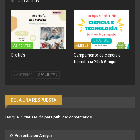
de Galo Salinas
AS PONTES
AMIGUS
Dixitic’s
Campamento de ciencia e
tecnoloxía 2025 Amigus
ANTERIOR
SEGUINTE
DEJA UNA RESPUESTA
Tes que
iniciar sesión
para publicar comentarios.
Presentación Amigus