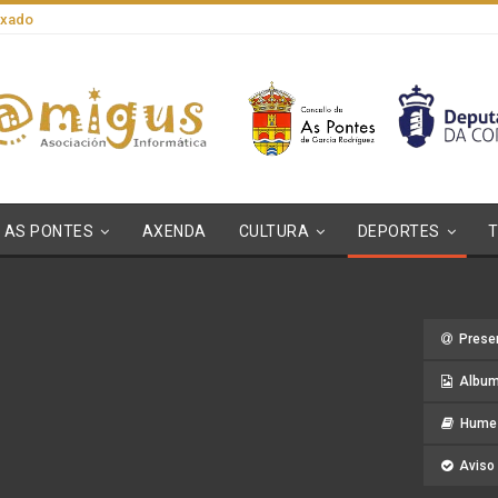
axado
AS PONTES
AXENDA
CULTURA
DEPORTES
Prese
Album
Hume 
Aviso 