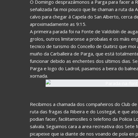
O Domingo desprazámonos a Parga para facer a Ru
señalizada fai moi pouco que lle chaman a ruta da
calvo para chegar á Capela do San Alberto, cerc
aproximadamente as 9:15.
A primeira parada foi na Fonte de Valdobín de aug
grolos, outros limitaronse a probalas e os máis en
tecnico de turismo do Concello de Guitiriz que m
muiño da Carballeira de Parga, que está totalmen
funcionar debido as enchentes dos ultimos dias. S
Parga e logo do Ladroil, pasamos a beira do balnear
xornada.
Recibimos a chamada dos compañeiros do Club de
ruta das fragas da Ribeira e do Lostegal, e que a
podian facer, facilitamoslles o telefono da Polici
salvala. Seguimos cara a area recreativa dos Set
picapeixe que ia diante de nos voando de pola en po