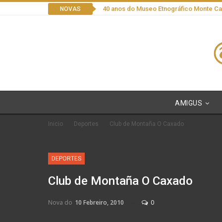
40 anos do Museo Etnográfico Monte C
NOVAS
AMIGUS
Inicio
Deportes
Club de Montaña O Caxado
DEPORTES
Club de Montaña O Caxado
Nova do
10 Febreiro, 2010
0