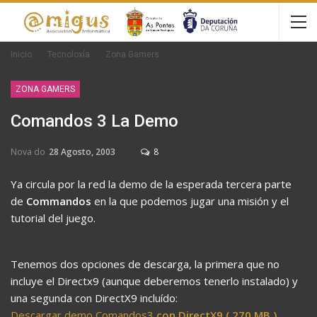
Inicio
Tecnoloxía
Zona Gamers
ZONA GAMERS
Comandos 3 La Demo
Nova do
28 Agosto, 2003
8
Ya circula por la red la demo de la esperada tercera parte
de
Commandos
en la que podemos jugar una misión y el
tutorial del juego.
Tenemos dos opciones de descarga, la primera que no
incluye el Directx9 (aunque deberemos tenerlo instalado) y
una segunda con DirectX9 incluído:
Descargar demo Comandos3
con DirectX9 ( 270 MB )