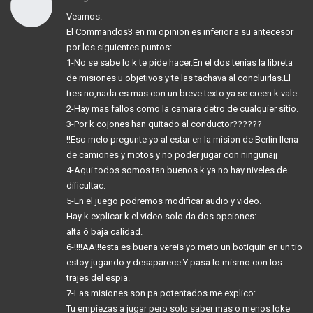
Veamos.
El Commandos3 en mi opinion es inferior a su antecesor
por los siguientes puntos:
1-No se sabe lo k te pide hacer.En el dos tenias la libreta
de misiones u objetivos y te las tachava al concluirlas.El
tres no,nada es mas con un breve texto ya se creen k vale.
2-Hay mas fallos como la camara detro de cualquier sitio.
3-Por k cojones han quitado al conductor??????
!!Eso melo pregunte yo al estar en la mision de Berlin llena
de camiones y motos y no poder jugar con ninguna¡¡
4-Aqui todos somos tan buenos k ya no hay niveles de
dificultac.
5-En el juego podremos modificar audio y video.
Hay k explicar k el video solo da dos opciones:
alta ó baja calidad.
6-!!!!AA!!!esta es buena vereis yo meto un botiquin en un tio
estoy jugando y desaparece.Y pasa lo mismo con los
trajes del espia.
7-Las misiones son pa potentados me explico:
Tu empiezas a jugar pero solo saber mas o menos loke