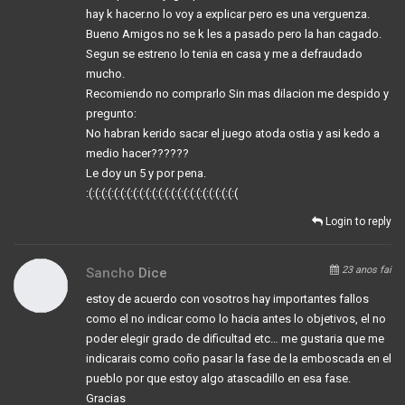
hay k hacer.no lo voy a explicar pero es una verguenza.
Bueno Amigos no se k les a pasado pero la han cagado.
Segun se estreno lo tenia en casa y me a defraudado
mucho.
Recomiendo no comprarlo Sin mas dilacion me despido y
pregunto:
No habran kerido sacar el juego atoda ostia y asi kedo a
medio hacer??????
Le doy un 5 y por pena.
:(:(:(:(:(:(:(:(:(:(:(:(:(:(:(:(:(:(:(:(:(:(:(:(
Login to reply
23 anos fai
Sancho
Dice
estoy de acuerdo con vosotros hay importantes fallos
como el no indicar como lo hacia antes lo objetivos, el no
poder elegir grado de dificultad etc… me gustaria que me
indicarais como coño pasar la fase de la emboscada en el
pueblo por que estoy algo atascadillo en esa fase.
Gracias