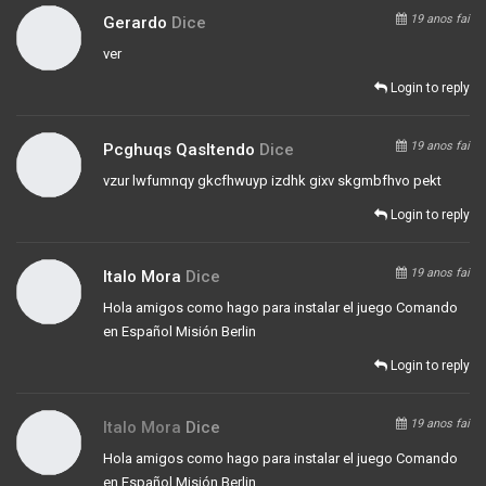
19 anos fai
Gerardo
Dice
ver
Login to reply
19 anos fai
Pcghuqs Qasltendo
Dice
vzur lwfumnqy gkcfhwuyp izdhk gixv skgmbfhvo pekt
Login to reply
19 anos fai
Italo Mora
Dice
Hola amigos como hago para instalar el juego Comando
en Español Misión Berlin
Login to reply
19 anos fai
Italo Mora
Dice
Hola amigos como hago para instalar el juego Comando
en Español Misión Berlin