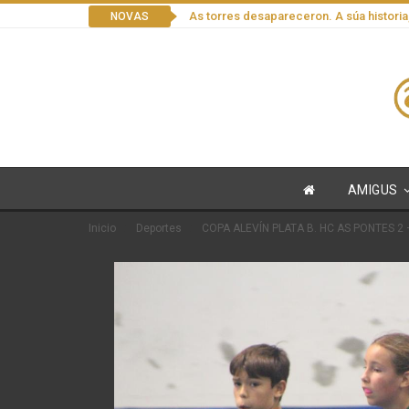
As torres desapareceron. A súa historia
NOVAS
AMIGUS
Inicio
Deportes
COPA ALEVÍN PLATA B. HC AS PONTES 2