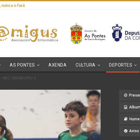
, nunca o fará
AS PONTES
AXENDA
CULTURA
DEPORTES
 – ADC OBRADOIRO 5
Prese
Album
Hume 
Aviso 