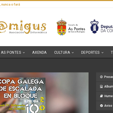
, nunca o fará
AS PONTES
AXENDA
CULTURA
DEPORTES
Prese
Album
Hume 
Aviso 