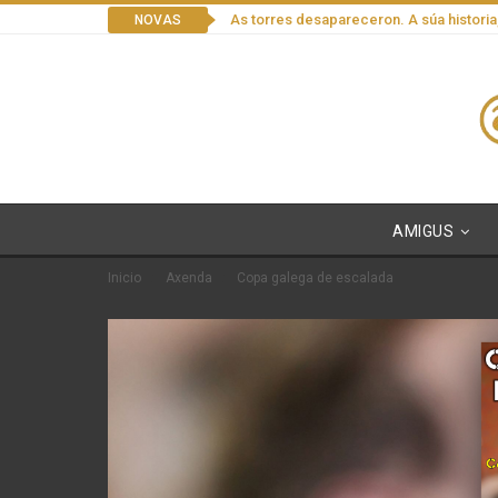
As torres desapareceron. A súa historia
NOVAS
AMIGUS
Inicio
Axenda
Copa galega de escalada