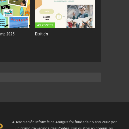
AS PONTES
amp 2025
Dixitic’s
A Asociación Informática Amigus foi fundada no ano 2002 por
un grupo de veciños das Pontes, con gustos en común, no