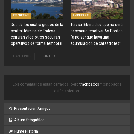
EMPRESAS
EMPRESAS
Dos de los cuatro grupos de la
Teresa Ribera dice que no será
central térmica de Endesa
necesario reactivar As Pontes
cerrarán y los otros seguirán
“a no ser que haya una
operativos de forma temporal
acumulación de catástrofes”
ANTERIOR
SEGUINTE
Los comentarios están cerrados, pero
trackbacks
Y pingbacks
están abiertos.
Presentación Amigus
Album fotográfico
Hume Historia