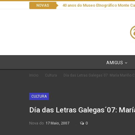
40 anos do Museo Etnográfico Monte C
NOVAS
AMIGUS
Inicio
Cultura
Día das Letras Galegas´07: María Mariño 
CULTURA
Día das Letras Galegas´07: Mar
Nova do
17 Maio, 2007
0