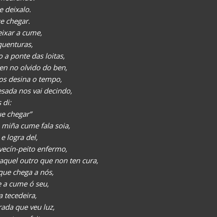
 deixalo.
e chegar.
ixar a cume,
uenturas,
 a ponte das loitas,
en no olvido do ben,
os desina o tempo,
esada nos vai decindo,
 di:
e chegar”
miña cume fala soia,
e logra del,
vecín-peito enfermo,
 aquel outro que non ten cura,
 que chega a nós,
e a cume ó seu,
a tecedeira,
ada que veu luz,