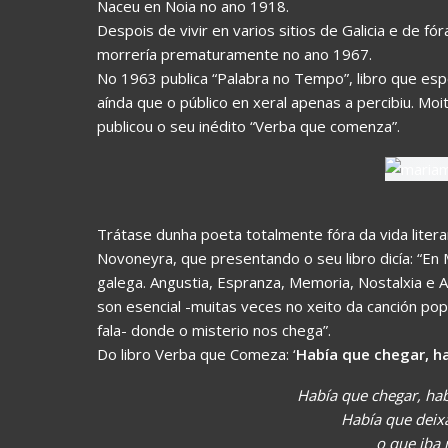
Naceu en Noia no ano 1918.
Despois de vivir en varios sitios de Galicia e de 
morrería prematuramente no ano 1967.
No 1963 publica “Palabra no Tempo”, libro que esp
aínda que o público en xeral apenas a percibiu. Mo
publicou o seu inédito “Verba que comenza”.
Trátase dunha poeta totalmente fóra da vida litera
Novoneyra, que presentando o seu libro dicía: “En
galega. Angustia, Espranza, Memoria, Nostalxia e 
son esencial -muitas veces no xeito da canción popu
fala- donde o misterio nos chega”.
Do libro Verba que Comeza: ‘
Había que chegar, ha
Había que chegar, hab
Había que deixa
o que iba