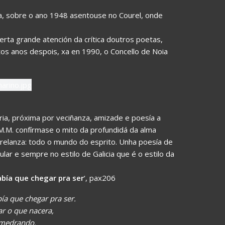
fóra, sobre o ano 1948 asentouse no Courel, onde
erta grande atención da crítica doutros poetas,
itos anos despois, xa en 1990, o Concello de Noia
ria, próxima por veciñanza, amizade e poesía a
 M.M. confírmase o mito da profundidá da alma
Arelanza: todo o mundo do esprito. Unha poesía de
lar e sempre no estilo de Galicia que é o estilo da
bía que chegar pra ser
‘, pax206
ía que chegar pra ser.
r o que nacera,
 medrando.