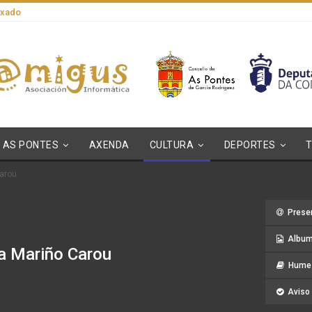
axado
AS PONTES
AXENDA
CULTURA
DEPORTES
Carou
Prese
Album
ía Mariño Carou
Hume 
Aviso 