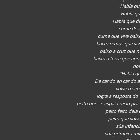
Había que
Había qu
Había que de
cume de q
cume que vive baixo
baixo remos que viv
baixo a cruz que n
baixo a terra que apr
nos
“Había qu
De cando en cando a 
volve ó seu 
logra a resposta do 
peito que se espaia recio pra
peito feito dela
peito que volv
súa infanci
súa primeira mir