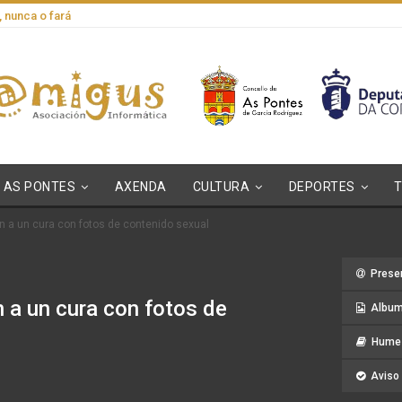
, nunca o fará
AS PONTES
AXENDA
CULTURA
DEPORTES
n a un cura con fotos de contenido sexual
Prese
n a un cura con fotos de
Album
Hume 
Aviso 