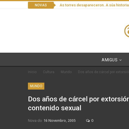
As torres desapareceron. A súa historia
NOVAS
AMIGUS
Inicio
Cultura
Mundo
Dos años de cárcel por extorsió
MUNDO
Dos años de cárcel por extorsió
contenido sexual
Nova do
16 Novembro, 2005
0